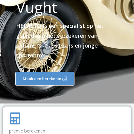
Vught
HERASTO Is een specialist op het
gebied van het verzekeren van
oldtimers, klassiekers en jonge
sportauto’s.
Maak een berekening
premie berekenen