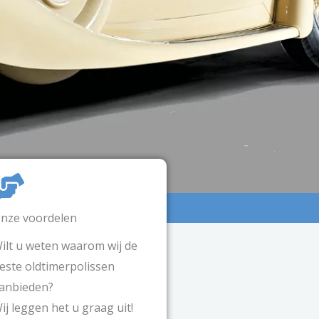
nze voordelen
ilt u weten waarom wij de
este oldtimerpolissen
anbieden?
ij leggen het u graag uit!