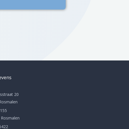
evens
sstraat 20
 Rosmalen
 155
 Rosmalen
6422