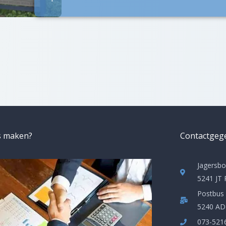
s maken?
Contactgeg
Jagersbo
5241 JT
Postbus
5240 AD
073-521