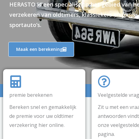
HERASTO Is een specialist op het gebied van h
verzekeren van oldtimers, klassiekers en jonge
sportauto’s.
Maak een berekening
premie berekenen
Veelgestelde vra
Bereken snel en gemakkelijk
Zit u met een vra
de premie voor uw oldtimer
antwoorden vindt
verzekering hier online.
onze veelgesteld
pagina.