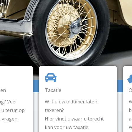
et
gen
Taxatie
O
ag? Veel
Wilt u uw oldtimer laten
W
 u terug op
taxeren?
b
e vragen
Hier vindt u waar u terecht
a
kan voor uw taxatie.
W